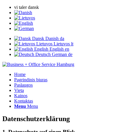
vi taler dansk
Dansk
Danish
da
Lietuvos
Lietuvos
lt
English
English
en
Deutsch
German
de
Home
Pagrindinis biuras
Paslaugos
Vieta
Kainos
Kontaktas
Menu
Menu
Datenschutzerklärung
1. Datenschutz auf einen Blick