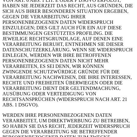
VON ART. 6 ABS. 1 LIT. E ODER F DSGVO ERFOLGT,
HABEN SIE JEDERZEIT DAS RECHT, AUS GRÜNDEN, DIE
SICH AUS IHRER BESONDEREN SITUATION ERGEBEN,
GEGEN DIE VERARBEITUNG IHRER
PERSONENBEZOGENEN DATEN WIDERSPRUCH
EINZULEGEN; DIES GILT AUCH FÜR EIN AUF DIESE
BESTIMMUNGEN GESTÜTZTES PROFILING. DIE
JEWEILIGE RECHTSGRUNDLAGE, AUF DENEN EINE
VERARBEITUNG BERUHT, ENTNEHMEN SIE DIESER
DATENSCHUTZERKLÄRUNG. WENN SIE WIDERSPRUCH
EINLEGEN, WERDEN WIR IHRE BETROFFENEN
PERSONENBEZOGENEN DATEN NICHT MEHR
VERARBEITEN, ES SEI DENN, WIR KÖNNEN
ZWINGENDE SCHUTZWÜRDIGE GRÜNDE FÜR DIE
VERARBEITUNG NACHWEISEN, DIE IHRE INTERESSEN,
RECHTE UND FREIHEITEN ÜBERWIEGEN ODER DIE
VERARBEITUNG DIENT DER GELTENDMACHUNG,
AUSÜBUNG ODER VERTEIDIGUNG VON
RECHTSANSPRÜCHEN (WIDERSPRUCH NACH ART. 21
ABS. 1 DSGVO).
WERDEN IHRE PERSONENBEZOGENEN DATEN
VERARBEITET, UM DIREKTWERBUNG ZU BETREIBEN,
SO HABEN SIE DAS RECHT, JEDERZEIT WIDERSPRUCH
GEGEN DIE VERARBEITUNG SIE BETREFFENDER