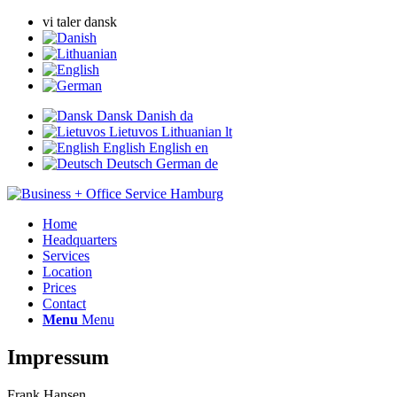
vi taler dansk
Dansk
Danish
da
Lietuvos
Lithuanian
lt
English
English
en
Deutsch
German
de
Home
Headquarters
Services
Location
Prices
Contact
Menu
Menu
Impressum
Frank Hansen